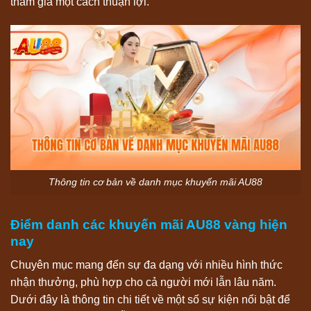
tham gia một cách thuận lợi.
Thông tin cơ bản về danh mục khuyến mãi AU88
Điểm danh các khuyến mãi AU88 vàng hiện
nay
Chuyên mục mang đến sự đa dạng với nhiều hình thức
nhận thưởng, phù hợp cho cả người mới lẫn lâu năm.
Dưới đây là thông tin chi tiết về một số sự kiện nổi bật để