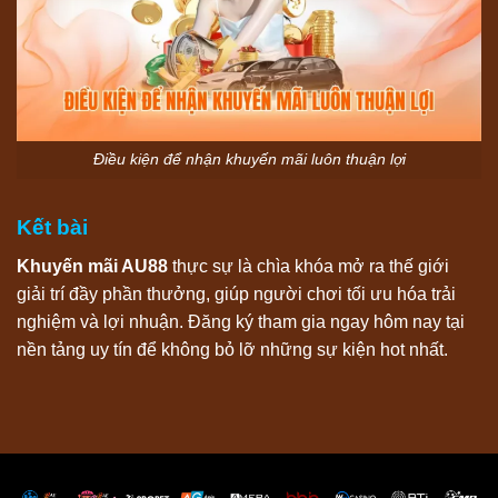
Điều kiện để nhận khuyến mãi luôn thuận lợi
Kết bài
Khuyến mãi AU88
thực sự là chìa khóa mở ra thế giới
giải trí đầy phần thưởng, giúp người chơi tối ưu hóa trải
nghiệm và lợi nhuận. Đăng ký tham gia ngay hôm nay tại
nền tảng uy tín để không bỏ lỡ những sự kiện hot nhất.