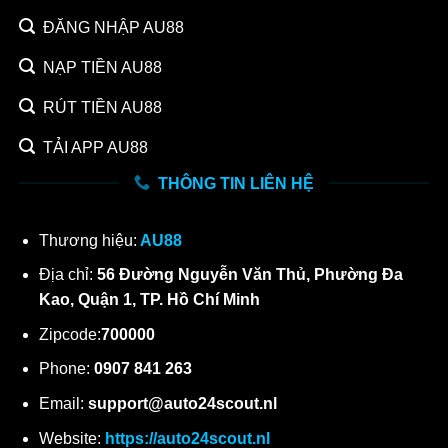
ĐĂNG NHẬP AU88
NẠP TIỀN AU88
RÚT TIỀN AU88
TẢI APP AU88
THÔNG TIN LIÊN HỆ
Thương hiệu:
AU88
Địa chỉ:
56 Đường Nguyễn Văn Thủ, Phường Đa
Kao, Quận 1, TP. Hồ Chí Minh
Zipcode:
700000
Phone:
0907 841 263
Email:
support@auto24scout.nl
Website:
https://auto24scout.nl