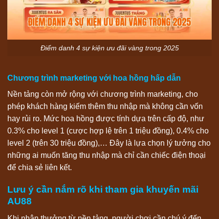
Điểm danh 4 sự kiện ưu đãi vàng trong 2025
Chương trình marketing với hoa hồng hấp dẫn
Nền tảng còn mở rộng với chương trình marketing, cho
phép khách hàng kiếm thêm thu nhập mà không cần vốn
hay rủi ro. Mức hoa hồng được tính dựa trên cấp độ, như
0.3% cho level 1 (cược hợp lệ trên 1 triệu đồng), 0.4% cho
level 2 (trên 30 triệu đồng),… Đây là lựa chọn lý tưởng cho
những ai muốn tăng thu nhập mà chỉ cần chiếc điện thoại
để chia sẻ liên kết.
Lưu ý cần nắm rõ khi tham gia khuyến mãi
AU88
Khi nhận thưởng từ nền tảng, người chơi cần chú ý đến