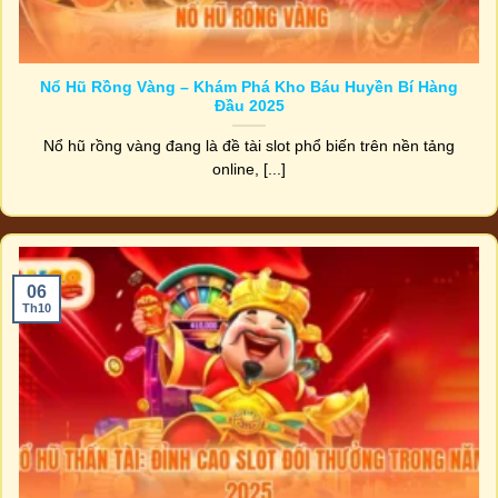
Nổ Hũ Rồng Vàng – Khám Phá Kho Báu Huyền Bí Hàng
Đầu 2025
Nổ hũ rồng vàng đang là đề tài slot phổ biến trên nền tảng
online, [...]
06
Th10