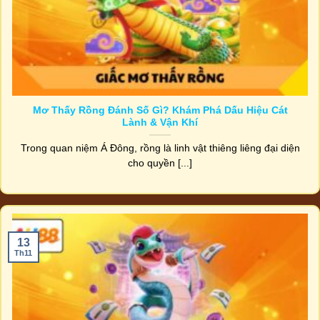
Mơ Thấy Rồng Đánh Số Gì? Khám Phá Dấu Hiệu Cát
Lành & Vận Khí
Trong quan niệm Á Đông, rồng là linh vật thiêng liêng đại diện
cho quyền [...]
13
Th11