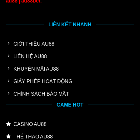
au88 | au88bet.
LIÊN KẾT NHANH
GIỚI THIỆU AU88
LIÊN HỆ AU88
KHUYẾN MÃI AU88
GIẤY PHÉP HOẠT ĐỘNG
CHÍNH SÁCH BẢO MẬT
GAME HOT
CASINO AU88
THỂ THAO AU88