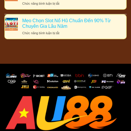
ở
Chức năng bình luận bị tắt
Số
2025
Soi
Với
Cầu
Chiến
Dàn
Lược
Mẹo Chọn Slot Nổ Hũ Chuẩn Đến 90% Từ
Đề
Bất
Chuyên Gia Lâu Năm
Với
Bại
ở
Chức năng bình luận bị tắt
Bí
Trong
Mẹo
Kíp
Năm
Chọn
Chuẩn
2025
Slot
Đến
Nổ
80%
Hũ
Từ
Chuẩn
Chuyên
Đến
Gia
90%
Từ
Chuyên
Gia
Lâu
Năm