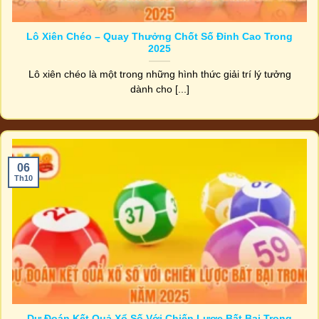
Lô Xiên Chéo – Quay Thưởng Chốt Số Đỉnh Cao Trong
2025
Lô xiên chéo là một trong những hình thức giải trí lý tưởng
dành cho [...]
06
Th10
Dự Đoán Kết Quả Xổ Số Với Chiến Lược Bất Bại Trong