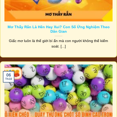
Mơ Thấy Rắn Là Hên Hay Xui? Con Số Ứng Nghiệm Theo
Dân Gian
Giấc mơ luôn là thế giới bí ẩn mà con người không thể kiểm
soát. [...]
06
Th10