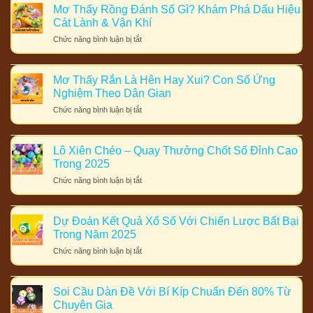
Anh
Mơ Thấy Rồng Đánh Số Gì? Khám Phá Dấu Hiệu
–
Cát Lành & Vận Khí
Chuyên
ở
Chức năng bình luận bị tắt
gia
Mơ
phân
Thấy
tích
Rồng
&
Mơ Thấy Rắn Là Hên Hay Xui? Con Số Ứng
Đánh
đánh
Nghiệm Theo Dân Gian
Số
giá
ở
Chức năng bình luận bị tắt
Gì?
nền
Mơ
Khám
tảng
Thấy
Phá
Rắn
Dấu
Lô Xiên Chéo – Quay Thưởng Chốt Số Đỉnh Cao
Là
Hiệu
Trong 2025
Hên
Cát
ở
Chức năng bình luận bị tắt
Hay
Lành
Lô
Xui?
&
Xiên
Con
Vận
Chéo
Số
Khí
Dự Đoán Kết Quả Xổ Số Với Chiến Lược Bất Bại
–
Ứng
Trong Năm 2025
Quay
Nghiệm
ở
Chức năng bình luận bị tắt
Thưởng
Theo
Dự
Chốt
Dân
Đoán
Số
Gian
Kết
Đỉnh
Soi Cầu Dàn Đề Với Bí Kíp Chuẩn Đến 80% Từ
Quả
Cao
Chuyên Gia
Xổ
Trong