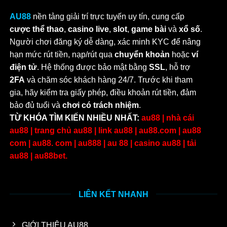
AU88
nền tảng giải trí trực tuyến uy tín, cung cấp
cược thể thao
,
casino live
,
slot
,
game bài
và
xổ số
.
Người chơi đăng ký dễ dàng, xác minh KYC để nâng
hạn mức rút tiền, nạp/rút qua
chuyển khoản
hoặc
ví
điện tử
. Hệ thống được bảo mật bằng
SSL
, hỗ trợ
2FA
và chăm sóc khách hàng 24/7. Trước khi tham
gia, hãy kiểm tra giấy phép, điều khoản rút tiền, đảm
bảo đủ tuổi và
chơi có trách nhiệm
.
TỪ KHÓA TÌM KIẾN NHIỀU NHẤT:
au88 | nhà cái
au88 | trang chủ au88 | link au88 | au88.com | au88
com | au88. com | au888 | au 88 | casino au88 | tải
au88 | au88bet.
LIÊN KẾT NHANH
GIỚI THIỆU AU88