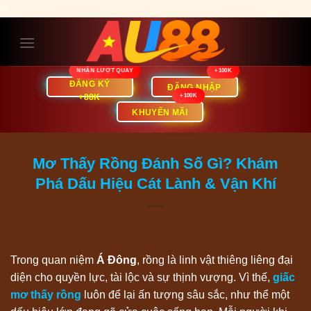
Bỏ
/>
qua
nội
dung
ĐĂNG KÝ
ĐĂNG NHẬP
+88K
KHUYẾN MÃI
Mơ Thấy Rồng Đánh Số Gì? Khám
Phá Dấu Hiệu Cát Lành & Vận Khí
Trong quan niệm
Á Đông
, rồng là linh vật thiêng liêng đại
diện cho quyền lực, tài lộc và sự thịnh vượng. Vì thế,
giấc
mơ thấy rồng
luôn để lại ấn tượng sâu sắc, như thể một