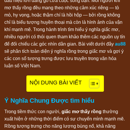
dấu hiệu lớn đang gõ cửa cuộc sống bạn. Mỗi người khi
mơ thấy rồng đều mang theo những cảm xúc riêng — tò
mò, hy vọng, hoặc thậm chí là hồi hộp — bởi rồng không
chỉ là biểu tượng huyền thoại mà còn là hình ảnh của vận
khí mạnh mẽ. Trong hành trình tìm hiểu ý nghĩa giấc mơ,
nhiều người có thói quen tham khảo thêm các nguồn uy tín
để đối chiếu các góc nhìn dân gian. Bài viết dưới đây
au88
sẽ phân tích toàn diện ý nghĩa rồng trong giấc mơ và gợi ý
các con số tượng trưng được lưu truyền trong văn hóa
luận số Việt Nam.
NỘI DUNG BÀI VIẾT
Ý Nghĩa Chung Được tìm hiểu
Trong tiềm thức con người,
giấc mơ thấy rồng
thường
xuất hiện ở những thời điểm có sự chuyển mình mạnh mẽ.
Rồng tượng trưng cho năng lượng bùng nổ, khả năng