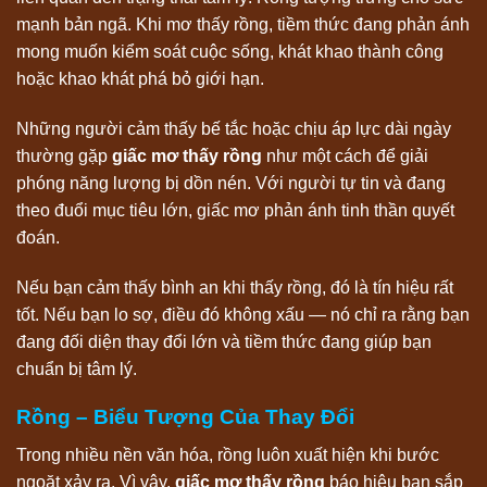
mạnh bản ngã. Khi mơ thấy rồng, tiềm thức đang phản ánh
mong muốn kiểm soát cuộc sống, khát khao thành công
hoặc khao khát phá bỏ giới hạn.
Những người cảm thấy bế tắc hoặc chịu áp lực dài ngày
thường gặp
giấc mơ thấy rồng
như một cách để giải
phóng năng lượng bị dồn nén. Với người tự tin và đang
theo đuổi mục tiêu lớn, giấc mơ phản ánh tinh thần quyết
đoán.
Nếu bạn cảm thấy bình an khi thấy rồng, đó là tín hiệu rất
tốt. Nếu bạn lo sợ, điều đó không xấu — nó chỉ ra rằng bạn
đang đối diện thay đổi lớn và tiềm thức đang giúp bạn
chuẩn bị tâm lý.
Rồng – Biểu Tượng Của Thay Đổi
Trong nhiều nền văn hóa, rồng luôn xuất hiện khi bước
ngoặt xảy ra. Vì vậy,
giấc mơ thấy rồng
báo hiệu bạn sắp