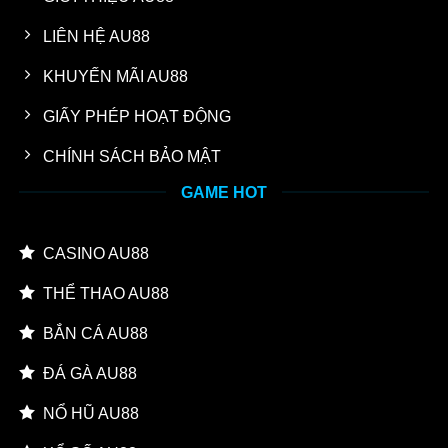
LIÊN HỆ AU88
KHUYẾN MÃI AU88
GIẤY PHÉP HOẠT ĐỘNG
CHÍNH SÁCH BẢO MẬT
GAME HOT
CASINO AU88
THỂ THAO AU88
BẮN CÁ AU88
ĐÁ GÀ AU88
NỔ HŨ AU88