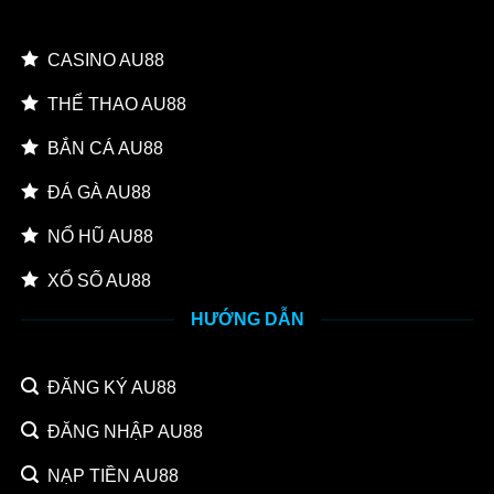
CASINO AU88
THỂ THAO AU88
BẮN CÁ AU88
ĐÁ GÀ AU88
NỔ HŨ AU88
XỔ SỐ AU88
HƯỚNG DẪN
ĐĂNG KÝ AU88
ĐĂNG NHẬP AU88
NẠP TIỀN AU88