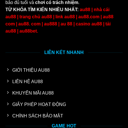
bảo đủ tuổi và
chơi có trách nhiệm
.
TỪ KHÓA TÌM KIẾN NHIỀU NHẤT:
au88 | nhà cái
au88 | trang chủ au88 | link au88 | au88.com | au88
com | au88. com | au888 | au 88 | casino au88 | tải
au88 | au88bet.
LIÊN KẾT NHANH
GIỚI THIỆU AU88
LIÊN HỆ AU88
KHUYẾN MÃI AU88
GIẤY PHÉP HOẠT ĐỘNG
CHÍNH SÁCH BẢO MẬT
GAME HOT