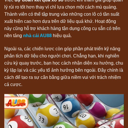
lý rủi ro tốt hơn thay vì chỉ lựa chọn một cách mù quáng.
Thành viên có thể tập trung vào những con lô có tần suất
xuất hiện cao hơn dựa trên dữ liệu quá khứ. Hoạt động
này cũng hỗ trợ khách hàng tận dụng công cụ sẵn có trên
nền tảng
nhà cái AU88
hiệu quả.
Ngoài ra, các chiến lược còn góp phần phát triển kỹ năng
phân tích dữ liệu cho người chơi. Chẳng hạn, khi nghiên
cứu kỳ quay trước, bạn học cách nhận diện xu hướng, chu
kỳ lặp lại và các yếu tố ảnh hưởng bên ngoài. Đây chính là
cách để tạo ra sự cân bằng giữa niềm vui với trách nhiệm
cá cược.