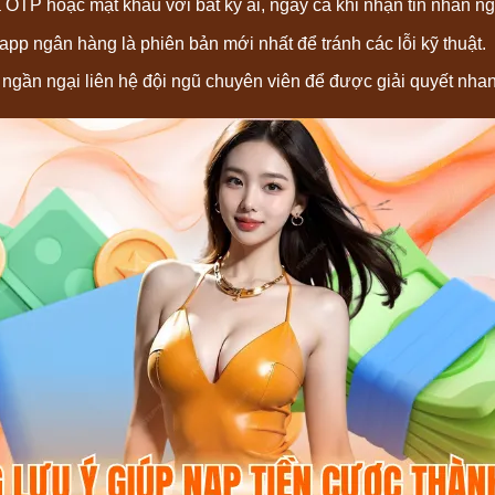
 OTP hoặc mật khẩu với bất kỳ ai, ngay cả khi nhận tin nhắn ng
pp ngân hàng là phiên bản mới nhất để tránh các lỗi kỹ thuật.
g ngần ngại liên hệ đội ngũ chuyên viên để được giải quyết nha