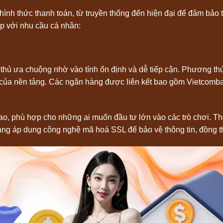
g hình thức thanh toán, từ truyền thống đến hiện đại để đảm bảo t
ợp với nhu cầu cá nhân:
t thủ ưa chuộng nhờ vào tính ổn định và dễ tiếp cận. Phương 
oản của nền tảng. Các ngân hàng được liên kết bao gồm Vietcom
, phù hợp cho những ai muốn đầu tư lớn vào các trò chơi. Thời 
ng áp dụng công nghệ mã hoá SSL để bảo vệ thông tin, đồng thờ