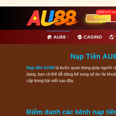
Bỏ
/>
qua
nội
ĐĂNG KÝ
dung
+88K
AU88
CASINO
Nạp Tiền AU8
Nạp tiền AU88
là bước quan trọng giúp người ch
dạng, bạn có thể dễ dàng bổ sung số dư tài kh
cấp trong bài viết sau đây.
Điểm danh các kênh nạp tiề