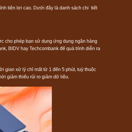
ính tiện lợi cao. Dưới đây là danh sách chi tiết
thức cho phép bạn sử dụng ứng dụng ngân hàng
bank, BIDV hay Techcombank để quá trình diễn ra
gian xử lý chỉ mất từ 1 đến 5 phút, tuỳ thuộc
i giảm thiểu rủi ro giảm dữ liệu.