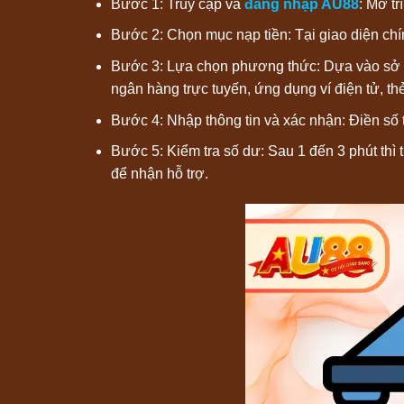
Bước 1: Truy cập và
đăng nhập AU88
: Mở tr
Bước 2: Chọn mục nạp tiền: Tại giao diện ch
Bước 3: Lựa chọn phương thức: Dựa vào sở t
ngân hàng trực tuyến, ứng dụng ví điện tử, th
Bước 4: Nhập thông tin và xác nhận: Điền số ti
Bước 5: Kiểm tra số dư: Sau 1 đến 3 phút thì
để nhận hỗ trợ.