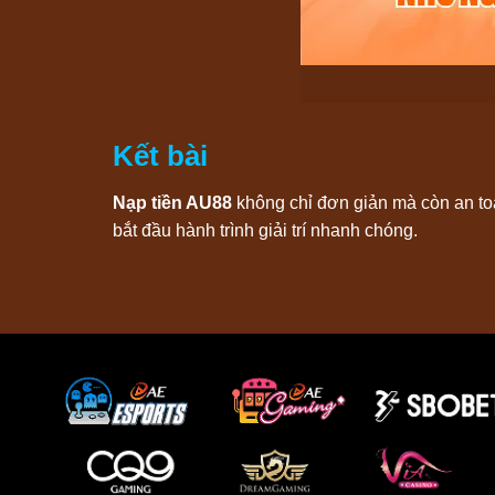
Kết bài
Nạp tiền AU88
không chỉ đơn giản mà còn an to
bắt đầu hành trình giải trí nhanh chóng.