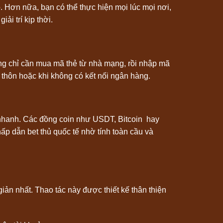
ấp. Hơn nữa, bạn có thể thực hiện mọi lúc mọi nơi,
i trí kịp thời.
ng chỉ cần mua mã thẻ từ nhà mạng, rồi nhập mã
 thôn hoặc khi không có kết nối ngân hàng.
ý nhanh. Các đồng coin như USDT, Bitcoin hay
ấp dẫn bet thủ quốc tế nhờ tính toàn cầu và
ản nhất. Thao tác này được thiết kế thân thiện