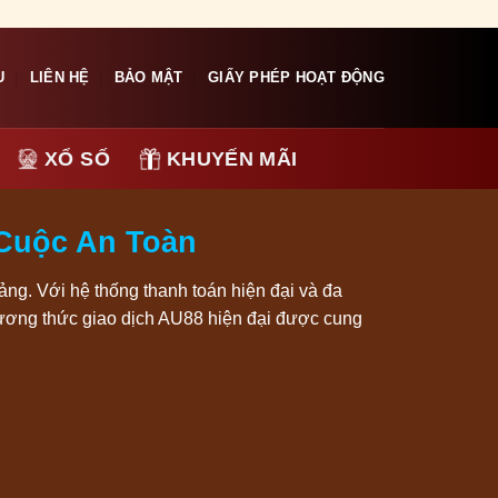
U
LIÊN HỆ
BẢO MẬT
GIẤY PHÉP HOẠT ĐỘNG
XỔ SỐ
KHUYẾN MÃI
 Cuộc An Toàn
ng. Với hệ thống thanh toán hiện đại và đa
hương thức giao dịch AU88 hiện đại được cung