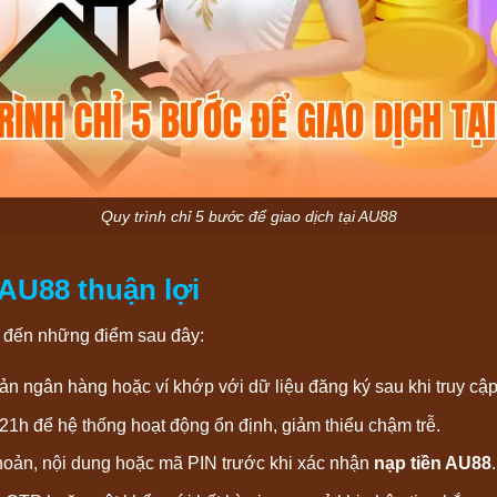
Quy trình chỉ 5 bước để giao dịch tại AU88
 AU88 thuận lợi
ý đến những điểm sau đây:
n ngân hàng hoặc ví khớp với dữ liệu đăng ký sau khi truy cập 
 21h để hệ thống hoạt động ổn định, giảm thiểu chậm trễ.
 khoản, nội dung hoặc mã PIN trước khi xác nhận
nạp tiền AU88
.