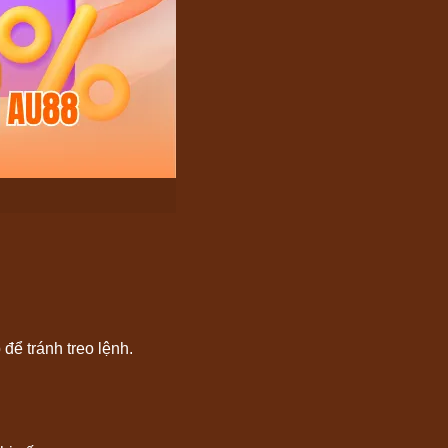
để tránh treo lệnh.