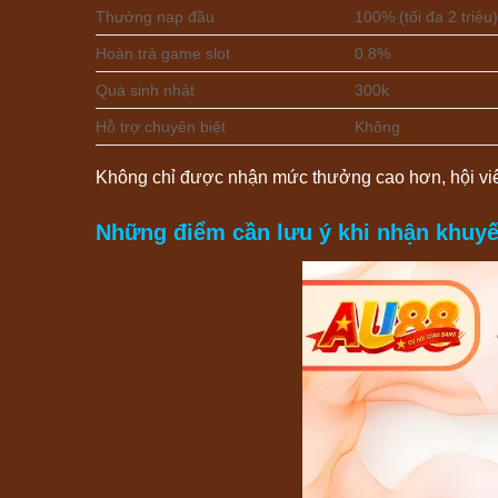
Thưởng nạp đầu
100% (tối đa 2 triệu
Hoàn trả game slot
0.8%
Quà sinh nhật
300k
Hỗ trợ chuyên biệt
Không
Không chỉ được nhận mức thưởng cao hơn, hội viên
Những điểm cần lưu ý khi nhận khuy