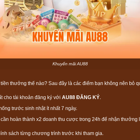
Khuyến mãi AU88
 tiền thưởng thế nào? Sau đây là các điểm bạn không nên bỏ 
t cho tài khoản đăng ký với
AU88 ĐĂNG KÝ
.
hống trước sinh nhật ít nhất 7 ngày.
 cần hoàn thành x2 doanh thu cược trong 24h để nhận thưởng l
hính sách từng chương trình trước khi tham gia.