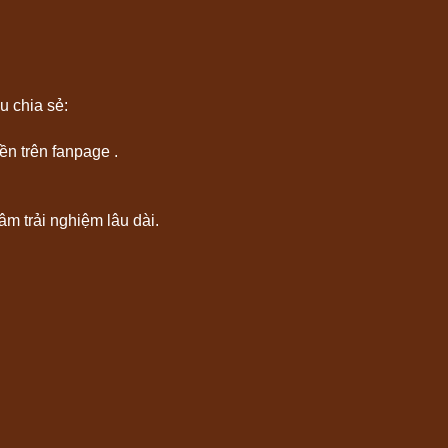
.
u chia sẻ:
ền trên fanpage .
âm trải nghiệm lâu dài.