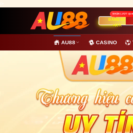
Bỏ
/>
qua
nội
ĐĂNG KÝ
dung
+88K
AU88
CASINO