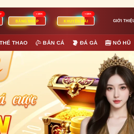
GIỚI THIỆ
ĐĂNG NHẬP
KHUYẾN MÃI
THỂ THAO
BẮN CÁ
ĐÁ GÀ
NỔ HŨ