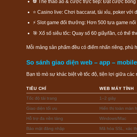
⚽ Thể thao ảo & cược trực tiếp: Đặt cược bóng đá
⭐️ Casino live: Chơi baccarat, tài xỉu, poker với
⚡️ Slot game đổi thưởng: Hơn 500 tựa game nổi
🎯 Xổ số siêu tốc: Quay số 60 giây/lần, có thể th
Mỗi mảng sản phẩm đều có điểm nhấn riêng, phù 
So sánh giao diện web – app – mobile
Bạn tò mò sự khác biệt về tốc độ, tiện lợi giữa cá
TIÊU CHÍ
WEB MÁY TÍNH
Tốc độ tải trang
1–2 giây
Giao diện tối ưu
Hiển thị toàn màn 
Hỗ trợ đa nền tảng
Windows/Mac
Bảo mật đăng nhập
Mã hóa SSL, xác t