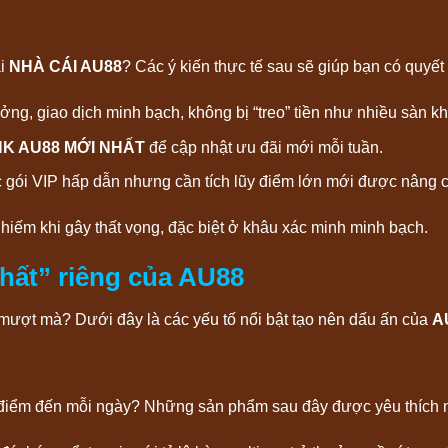
ại
NHÀ CÁI AU88
? Các ý kiến thực tế sau sẽ giúp bạn có quyết
ưởng, giao dịch minh bạch, không bị “treo” tiền như nhiều sàn kh
NK AU88 MỚI NHẤT
để cập nhật ưu đãi mới mỗi tuần.
c gói VIP hấp dẫn nhưng cần tích lũy điểm lớn mới được nâng 
 hiếm khi gây thất vọng, đặc biệt ở khâu xác minh minh bạch.
chất” riêng của AU88
n mượt mà? Dưới đây là các yếu tố nổi bật tạo nên dấu ấn của
A
điểm đến mỗi ngày? Những sản phẩm sau đây được yêu thích nh