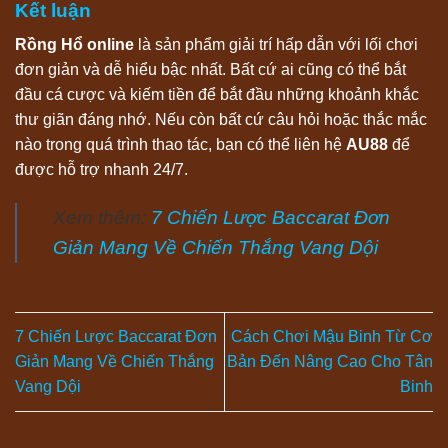
Kết luận
Rồng Hổ
online
là sản phẩm giải trí hấp dẫn với lối chơi
đơn giản và dễ hiểu bậc nhất. Bất cứ ai cũng có thể bắt
đầu cá cược và kiếm tiền để bắt đầu những khoảnh khắc
thư giãn đáng nhớ. Nếu còn bất cứ câu hỏi hoặc thắc mắc
nào trong quá trình thao tác, bạn có thể liên hệ
AU88
để
được hỗ trợ nhanh 24/7.
Xem thêm:
7 Chiến Lược Baccarat Đơn
Giản Mang Về Chiến Thắng Vang Dội
7 Chiến Lược Baccarat Đơn
Cách Chơi Mậu Binh Từ Cơ
Giản Mang Về Chiến Thắng
Bản Đến Nâng Cao Cho Tân
Vang Dội
Binh