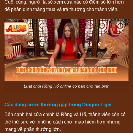
Cuối cùng, người ta sẽ xem cửa nào có điểm số lớn hơn
để phân định thắng thua và trả thưởng cho thành viên.
Luật chơi Rồng Hổ online cơ bản cho tân binh
Các dạng cược thường gặp trong Dragon Tiger
Bên cạnh hai cửa chính là Rồng và Hổ, thành viên còn có
thể thử sức với những cách chơi mạo hiểm hơn nhưng
mang về phần thưởng lớn.