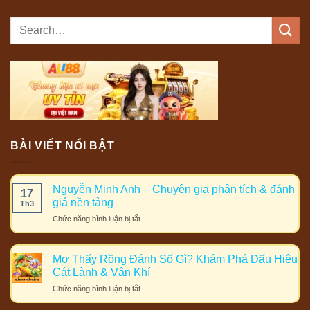
BÀI VIẾT NỔI BẬT
Nguyễn Minh Anh – Chuyên gia phân tích & đánh
17
giá nền tảng
Th3
ở
Chức năng bình luận bị tắt
Nguyễn
Minh
Anh
Mơ Thấy Rồng Đánh Số Gì? Khám Phá Dấu Hiệu
–
Cát Lành & Vận Khí
Chuyên
ở
Chức năng bình luận bị tắt
gia
Mơ
phân