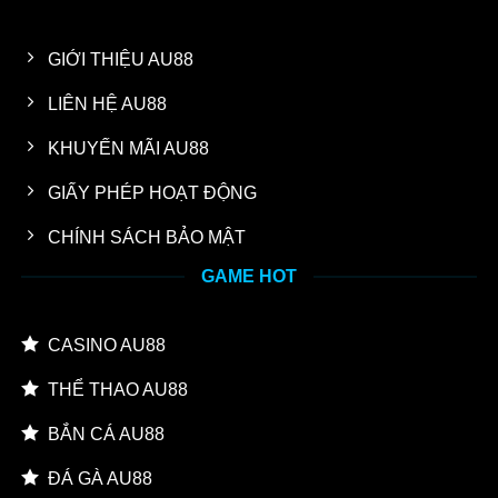
GIỚI THIỆU AU88
LIÊN HỆ AU88
KHUYẾN MÃI AU88
GIẤY PHÉP HOẠT ĐỘNG
CHÍNH SÁCH BẢO MẬT
GAME HOT
CASINO AU88
THỂ THAO AU88
BẮN CÁ AU88
ĐÁ GÀ AU88