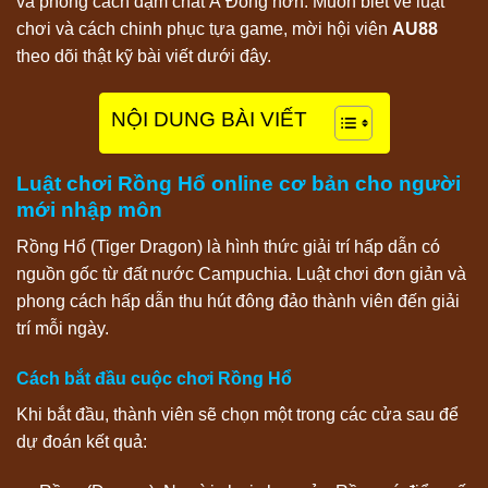
và phong cách đậm chất Á Đông hơn. Muốn biết về luật
chơi và cách chinh phục tựa game, mời hội viên
AU88
theo dõi thật kỹ bài viết dưới đây.
NỘI DUNG BÀI VIẾT
Luật chơi Rồng Hổ online cơ bản cho người
mới nhập môn
Rồng Hổ (Tiger Dragon) là hình thức giải trí hấp dẫn có
nguồn gốc từ đất nước Campuchia. Luật chơi đơn giản và
phong cách hấp dẫn thu hút đông đảo thành viên đến giải
trí mỗi ngày.
Cách bắt đầu cuộc chơi Rồng Hổ
Khi bắt đầu, thành viên sẽ chọn một trong các cửa sau để
dự đoán kết quả: