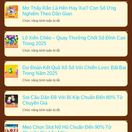
Thấy
tích
Rồng
&
Mơ Thấy Rắn Là Hên Hay Xui? Con Số Ứng
Đánh
đánh
Nghiệm Theo Dân Gian
Số
giá
ở
Chức năng bình luận bị tắt
Gì?
nền
Mơ
Khám
tảng
Thấy
Phá
Rắn
Dấu
Lô Xiên Chéo – Quay Thưởng Chốt Số Đỉnh Cao
Là
Hiệu
Trong 2025
Hên
Cát
ở
Chức năng bình luận bị tắt
Hay
Lành
Lô
Xui?
&
Xiên
Con
Vận
Chéo
Số
Khí
Dự Đoán Kết Quả Xổ Số Với Chiến Lược Bất Bại
–
Ứng
Trong Năm 2025
Quay
Nghiệm
ở
Chức năng bình luận bị tắt
Thưởng
Theo
Dự
Chốt
Dân
Đoán
Số
Gian
Kết
Đỉnh
Soi Cầu Dàn Đề Với Bí Kíp Chuẩn Đến 80% Từ
Quả
Cao
Chuyên Gia
Xổ
Trong
ở
Chức năng bình luận bị tắt
Số
2025
Soi
Với
Cầu
Chiến
Dàn
Lược
Mẹo Chọn Slot Nổ Hũ Chuẩn Đến 90% Từ
Đề
Bất