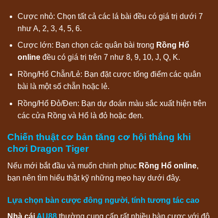
Cược nhỏ: Chọn tất cả các lá bài đều có giá trị dưới 7
như A, 2, 3, 4, 5, 6.
Cược lớn: Bạn chọn các quân bài trong
Rồng Hổ
online
đều có giá trị trên 7 như 8, 9, 10, J, Q, K.
Rồng/Hổ Chẵn/Lẻ: Bạn đặt cược tổng điểm các quân
bài là một số chẵn hoặc lẻ.
Rồng/Hổ Đỏ/Đen: Bạn dự đoán màu sắc xuất hiện trên
các cửa Rồng và Hổ là đỏ hoặc đen.
Chiến thuật cơ bản tăng cơ hội thắng khi
chơi Dragon Tiger
Nếu mới bắt đầu và muốn chinh phục
Rồng Hổ online
,
bạn nên tìm hiểu thật kỹ những mẹo hay dưới đây.
Lựa chọn bàn cược đông người, tính tương tác cao
Nhà cái
AU88
thường cung cấp rất nhiều bàn cược với độ