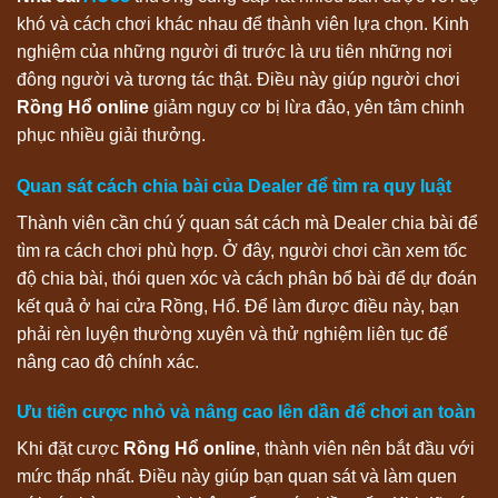
khó và cách chơi khác nhau để thành viên lựa chọn. Kinh
nghiệm của những người đi trước là ưu tiên những nơi
đông người và tương tác thật. Điều này giúp người chơi
Rồng Hổ online
giảm nguy cơ bị lừa đảo, yên tâm chinh
phục nhiều giải thưởng.
Quan sát cách chia bài của Dealer để tìm ra quy luật
Thành viên cần chú ý quan sát cách mà Dealer chia bài để
tìm ra cách chơi phù hợp. Ở đây, người chơi cần xem tốc
độ chia bài, thói quen xóc và cách phân bổ bài để dự đoán
kết quả ở hai cửa Rồng, Hổ. Để làm được điều này, bạn
phải rèn luyện thường xuyên và thử nghiệm liên tục để
nâng cao độ chính xác.
Ưu tiên cược nhỏ và nâng cao lên dần để chơi an toàn
Khi đặt cược
Rồng Hổ online
, thành viên nên bắt đầu với
mức thấp nhất. Điều này giúp bạn quan sát và làm quen