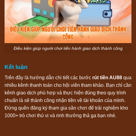
Điều kiện giúp người chơi tiến hành giao dịch thành công
Kết luận
Trên đây là hướng dẫn chi tiết các bước
rút tiền AU88
qua
nhiều kênh thanh toán cho hội viên tham khảo. Bạn chỉ cần
kênh giao dịch phù hợp và thực hiện đúng theo quy trình
chuẩn là sẽ thành công nhận tiền về tài khoản của mình.
Đừng quên đăng ký tham gia sân chơi
để trải nghiệm kho
1000+ trò chơi thú vị và rinh thưởng thả ga bạn nhé.