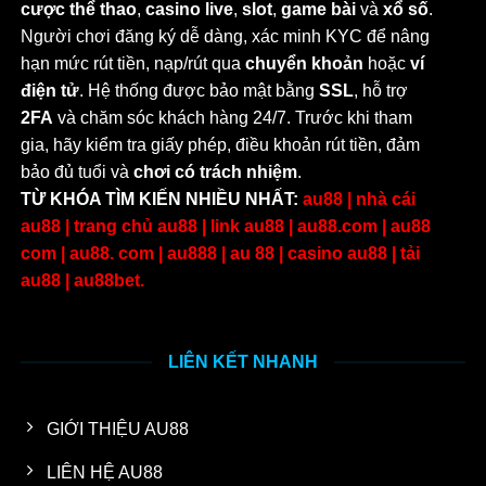
cược thể thao
,
casino live
,
slot
,
game bài
và
xổ số
.
Người chơi đăng ký dễ dàng, xác minh KYC để nâng
hạn mức rút tiền, nạp/rút qua
chuyển khoản
hoặc
ví
điện tử
. Hệ thống được bảo mật bằng
SSL
, hỗ trợ
2FA
và chăm sóc khách hàng 24/7. Trước khi tham
gia, hãy kiểm tra giấy phép, điều khoản rút tiền, đảm
bảo đủ tuổi và
chơi có trách nhiệm
.
TỪ KHÓA TÌM KIẾN NHIỀU NHẤT:
au88 | nhà cái
au88 | trang chủ au88 | link au88 | au88.com | au88
com | au88. com | au888 | au 88 | casino au88 | tải
au88 | au88bet.
LIÊN KẾT NHANH
GIỚI THIỆU AU88
LIÊN HỆ AU88