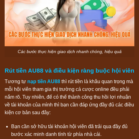
Các bước thực hiện giao dịch nhanh chóng, hiệu quả
Rút tiền AU88 và điều kiện ràng buộc hội viên
Tương tự
nạp tiền AU88
thì rút tiền là khâu quan trọng mà
mỗi hội viên tham gia thị trường cá cược online đều phải
nắm rõ. Tuy nhiên, để có thể thành công thu hồi lợi nhuận
về tài khoản của mình thì bạn cần đáp ứng đầy đủ các điều
kiện cơ bản sau đây:
Bạn cần sở hữu tài khoản hội viên đã trải qua đầy đủ
bước xác minh danh tính từ phía nhà cái.