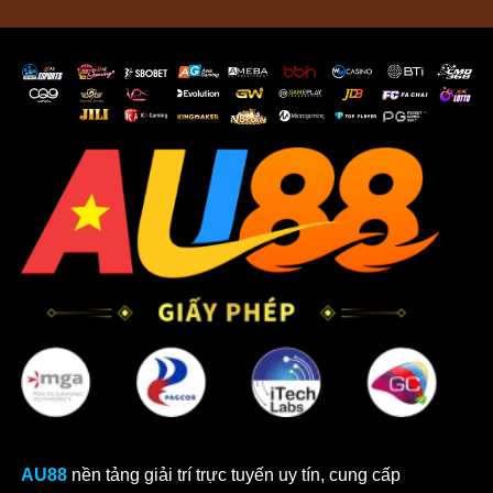
AU88
nền tảng giải trí trực tuyến uy tín, cung cấp