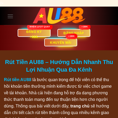
Bỏ
/>
qua
nội
dung
ĐĂNG KÝ
ĐĂNG NHẬP
+88K
KHUYẾN MÃI
Rút Tiền AU88 – Hướng Dẫn Nhanh Thu
Lợi Nhuận Qua Đa Kênh
Rút tiền AU88
là bước quan trọng để hội viên có thể thu
hồi khoản tiền thưởng mình kiếm được từ việc chơi game
về tài khoản. Nhà cái hiện đang hỗ trợ đa dạng phương
thức thanh toán mang đến sự thuận tiện hơn cho người
dùng. Thông qua bài viết dưới đây,
trang chủ
sẽ hướng
dẫn chi tiết cách rút tiền thành công qua nhiều kênh giao