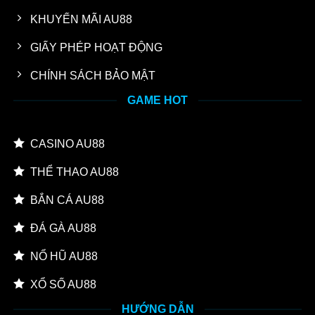
KHUYẾN MÃI AU88
GIẤY PHÉP HOẠT ĐỘNG
CHÍNH SÁCH BẢO MẬT
GAME HOT
CASINO AU88
THỂ THAO AU88
BẮN CÁ AU88
ĐÁ GÀ AU88
NỔ HŨ AU88
XỔ SỐ AU88
HƯỚNG DẪN