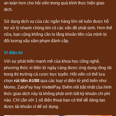
an toàn hơn cho hội viên trong quá trình thực hiện giao
dịch.
Sử dụng dịch vụ của các ngân hàng lớn sẽ luôn được hỗ
trợ xử lý nhanh chóng khi có các vấn đề phát sinh. Hơn thế
nữa, bạn cũng không cần lo lắng khoản tiền của mình bị
đối tượng xấu xâm phạm đánh cắp.
Ví điện tử
Với sự phát triển mạnh mẽ của khoa học công nghệ,
phương thức ví điện tử ngày càng được ứng dụng rộng rãi
trong thị trường cá cược trực tuyến. Hội viên có thể lựa
chọn
rút tiền AU88
qua các loại ví điện tử phổ biến như:
Momo, ZaloPay hay ViettelPay. Điểm nổi bật nhất của hình
thức giao dịch này là không phát sinh bất kỳ khoản chi phí
nào. Chỉ cần với 1 số điện thoại bạn có thể dễ dàng tạo
được tài khoản ví để sử dụng.