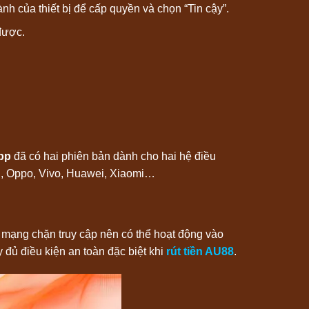
ành của thiết bị để cấp quyền và chọn “Tin cậy”.
được.
pp
đã có hai phiên bản dành cho hai hệ điều
g, Oppo, Vivo, Huawei, Xiaomi…
mạng chặn truy cập nên có thể hoạt động vào
 đủ điều kiện an toàn đặc biệt khi
rút tiền AU88
.