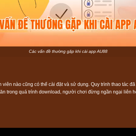
Các vấn đề thường gặp khi cài app AU88
 viên nào cũng có thể cài đặt và sử dụng. Quy trình thao tác 
ăn trong quá trình download, người chơi đừng ngần ngại liên 