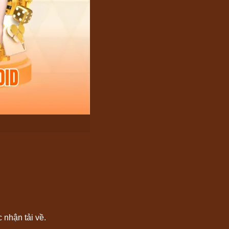
 nhận tải về.