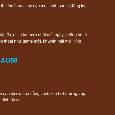
thể thoải mái truy cập mọi sảnh game, đăng ký,
hật được tin tức mới nhất mỗi ngày, không bỏ lỡ
ện thoại như game mới, khuyến mãi mới, tính
g AU88
iên cần tối ưu hóa bằng cách xóa bớt những app,
n định được.