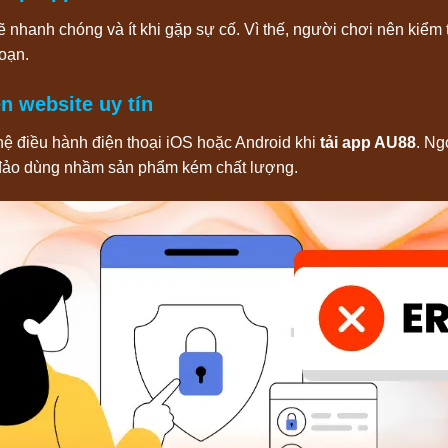
ẽ nhanh chóng và ít khi gặp sự cố. Vì thế, người chơi nên kiểm t
oạn.
n website uy tín
ệ điều hành điện thoại iOS hoặc Android khi
tải app AU88
. Ng
ừa đảo dùng nhầm sản phẩm kém chất lượng.