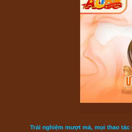
Trải nghiệm mượt mà, mọi thao tác