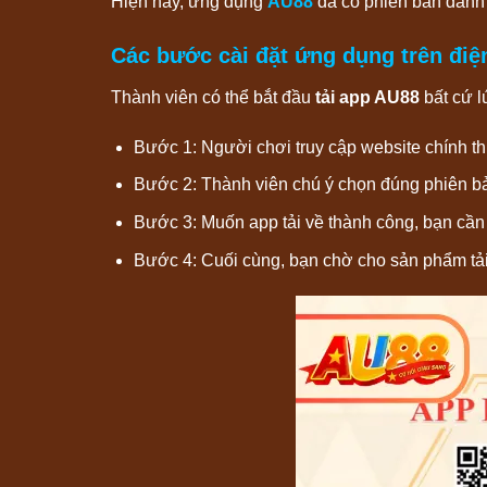
Hiện nay, ứng dụng
AU88
đã có phiên bản dành 
Các bước cài đặt ứng dụng trên điệ
Thành viên có thể bắt đầu
tải app AU88
bất cứ l
Bước 1: Người chơi truy cập website chính thứ
Bước 2: Thành viên chú ý chọn đúng phiên bản
Bước 3: Muốn app tải về thành công, bạn cần 
Bước 4: Cuối cùng, bạn chờ cho sản phẩm tải 