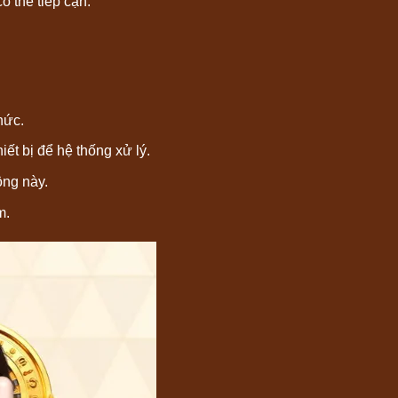
 thể tiếp cận.
hức.
ết bị để hệ thống xử lý.
ộng này.
m.