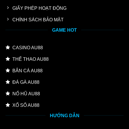
GIẤY PHÉP HOẠT ĐỘNG
CHÍNH SÁCH BẢO MẬT
GAME HOT
CASINO AU88
THỂ THAO AU88
BẮN CÁ AU88
ĐÁ GÀ AU88
NỔ HŨ AU88
XỔ SỐ AU88
HƯỚNG DẪN