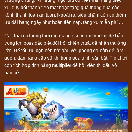
thưởng chung. Khi trúng, ngư thủ có thể nhận hàng triệu
xu, quy đổi thành tiền mặt hoặc tặng quà thông qua các
kênh thanh toán an toàn. Ngoài ra, siêu phẩm còn có thêm
ưu đãi hàng ngày như hoàn tiền nạp, tặng xu miễn phí,…
Các loài cá thông thường mang giá trị nhỏ nhưng dễ bắn,
trong khi boss đặc biệt đòi hỏi chiến thuật để nhận thưởng
lớn. Để tối ưu, bạn nên bắt đầu với phòng cơ bản để làm
quen, dần nâng cấp vũ khí trong quá trình săn bắt. Trò chơi
còn tích hợp tính năng multiplier để hội viên thi đấu với
bạn bè.