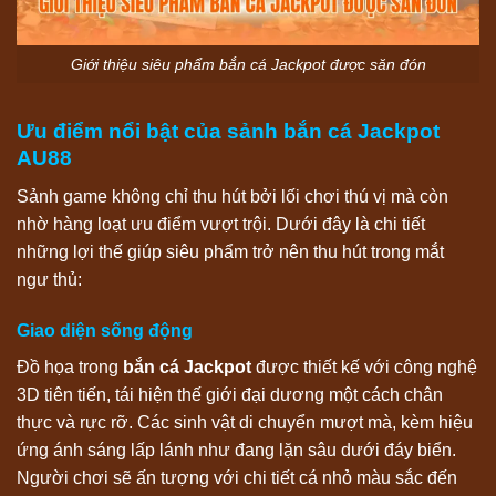
Giới thiệu siêu phẩm bắn cá Jackpot được săn đón
Ưu điểm nổi bật của sảnh bắn cá Jackpot
AU88
Sảnh game không chỉ thu hút bởi lối chơi thú vị mà còn
nhờ hàng loạt ưu điểm vượt trội. Dưới đây là chi tiết
những lợi thế giúp siêu phẩm trở nên thu hút trong mắt
ngư thủ:
Giao diện sống động
Đồ họa trong
bắn cá Jackpot
được thiết kế với công nghệ
3D tiên tiến, tái hiện thế giới đại dương một cách chân
thực và rực rỡ. Các sinh vật di chuyển mượt mà, kèm hiệu
ứng ánh sáng lấp lánh như đang lặn sâu dưới đáy biển.
Người chơi sẽ ấn tượng với chi tiết cá nhỏ màu sắc đến