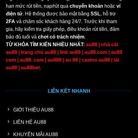
hạn mức rút tiền, nạp/rút qua
chuyển khoản
hoặc
ví
điện tử
. Hệ thống được bảo mật bằng
SSL
, hỗ trợ
2FA
và chăm sóc khách hàng 24/7. Trước khi tham
gia, hãy kiểm tra giấy phép, điều khoản rút tiền, đảm
bảo đủ tuổi và
chơi có trách nhiệm
.
TỪ KHÓA TÌM KIẾN NHIỀU NHẤT:
au88 | nhà cái
au88 | trang chủ au88 | link au88 | au88.com | au88
com | au88. com | au888 | au 88 | casino au88 | tải
au88 | au88bet.
LIÊN KẾT NHANH
GIỚI THIỆU AU88
LIÊN HỆ AU88
KHUYẾN MÃI AU88