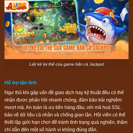
Liệt kê lợi thế của game bắn cá Jackpot
Hỗ trợ tận tình
Ngư thủ khi gặp vấn đề giao dịch hay kỹ thuật đều có thể
nhận được phản hồi nhanh chóng, đảm bảo trải nghiệm
mượt mà. An toàn là ưu tiên hàng đầu, với mã hoá SSL
bảo vệ dữ liệu cá nhân và chống gian lận. Hội viên có thể
thiết lập giới hạn chơi để tránh tình trạng quá nghiện, thậm
chí dẫn đến một số hành vi không đúng đắn.