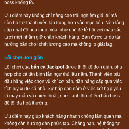
boss khổng lồ.
Ưu điểm này không chỉ nâng cao trải nghiệm giải trí mà
còn hỗ trợ thành viên tập trung hơn vào mục tiêu. Nền tảng
cập nhật đồ hoạ theo mùa, như chủ đề lễ hội với màu sắc
tươi mới nhằm giữ chân khách hàng. Bạn được tự do tận
hưởng bàn chơi chất lượng cao mà không lo giật lag.
Lối chơi đơn giản
Lối chơi của
bắn cá Jackpot
được thiết kế đơn giản, phù
hợp cho cả tân binh lẫn ngư thủ lâu năm. Thành viên bắt
đầu bằng việc chọn vũ khí cơ bản, dần nâng cấp qua việc
tích lũy xu từ cá nhỏ. Sự hấp dẫn nằm ở việc kết hợp yếu
tố may mắn và chiến thuật, như canh thời điểm bắn boss
để tối đa hoá thưởng.
Ưu điểm này giúp khách hàng nhanh chóng làm quen mà
không cần hướng dẫn phức tạp. Chẳng hạn, hệ thống tự