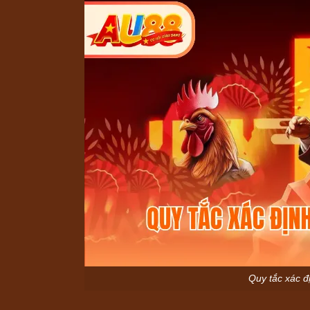
Quy tắc xác đ