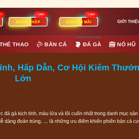
GIỚI THIỆ
ĐĂNG NHẬP
KHUYẾN MÃI
THỂ THAO
BẮN CÁ
ĐÁ GÀ
NỔ HŨ
Tính, Hấp Dẫn, Cơ Hội Kiếm Thưở
Lớn
c đá gà kịch tính, máu lửa và lôi cuốn nhất trong danh mục sả
 dễ dàng đoán trúng, … là những ưu điểm khiến phiên bản cá c