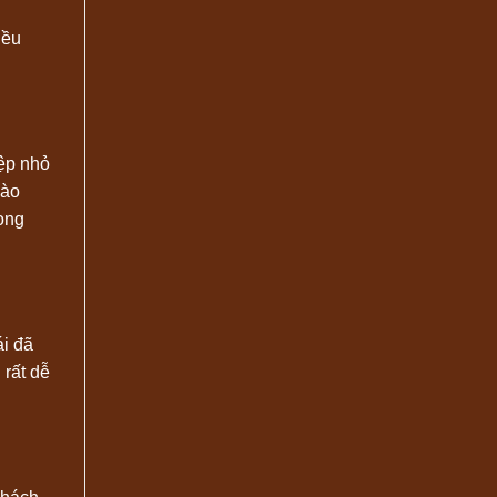
90%
Từ
iều
Chuyên
Gia
Lâu
Năm
iệp nhỏ
vào
rong
i đã
 rất dễ