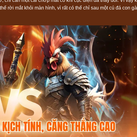
ờ, chỉ cần một cái chớp mắt có khi cục diện đã thay đổi. Vì vậy 
hể rời mắt khỏi màn hình, vì rất có thể chỉ sau một cú đá con g