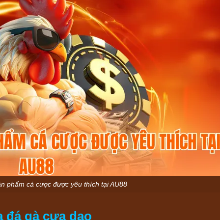
n phẩm cá cược được yêu thích tại AU88
a đá gà cựa dao