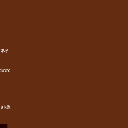
 quy
ẽ được
là kết