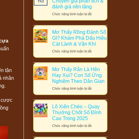
Chuyên gia phân tích &
Th3
đánh giá nền tảng
ở
Chức năng bình luận bị tắt
Nguyễn
Minh
Anh
Mơ Thấy Rồng Đánh Số
–
Gì? Khám Phá Dấu Hiệu
 cựa
Chuyên
Cát Lành & Vận Khí
gia
huẩn
phân
ở
Chức năng bình luận bị tắt
tích
Mơ
&
Thấy
đánh
Rồng
Mơ Thấy Rắn Là Hên
ến tận
giá
Đánh
Hay Xui? Con Số Ứng
nền
Số
cá nhân
Nghiệm Theo Dân Gian
tảng
Gì?
ng.
Khám
ở
Chức năng bình luận bị tắt
Phá
Mơ
Dấu
Thấy
a cược
Hiệu
Rắn
Lô Xiên Chéo – Quay
đồng
Cát
Là
Thưởng Chốt Số Đỉnh
Lành
Hên
Cao Trong 2025
&
Hay
Vận
Xui?
ở
Chức năng bình luận bị tắt
Khí
Con
Lô
Số
Xiên