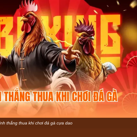
ịnh thắng thua khi chơi đá gà cựa dao