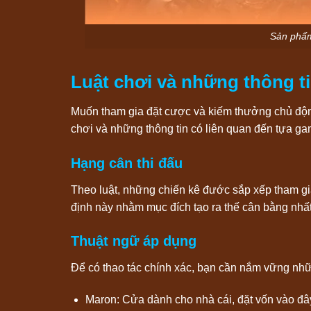
Sản phẩm
Luật chơi và những thông t
Muốn tham gia đặt cược và kiếm thưởng chủ độn
chơi và những thông tin có liên quan đến tựa g
Hạng cân thi đấu
Theo luật, những chiến kê đước sắp xếp tham g
định này nhằm mục đích tạo ra thế cân bằng nhất 
Thuật ngữ áp dụng
Để có thao tác chính xác, bạn cần nắm vững nh
Maron: Cửa dành cho nhà cái, đặt vốn vào đâ