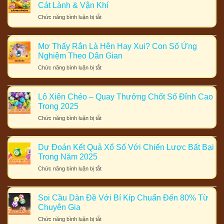
–
Cát Lành & Vận Khí
Chuyên
ở
Chức năng bình luận bị tắt
gia
Mơ
phân
Thấy
tích
Rồng
&
Mơ Thấy Rắn Là Hên Hay Xui? Con Số Ứng
Đánh
đánh
Nghiệm Theo Dân Gian
Số
giá
ở
Chức năng bình luận bị tắt
Gì?
nền
Mơ
Khám
tảng
Thấy
Phá
Rắn
Dấu
Lô Xiên Chéo – Quay Thưởng Chốt Số Đỉnh Cao
Là
Hiệu
Trong 2025
Hên
Cát
ở
Chức năng bình luận bị tắt
Hay
Lành
Lô
Xui?
&
Xiên
Con
Vận
Chéo
Số
Khí
Dự Đoán Kết Quả Xổ Số Với Chiến Lược Bất Bại
–
Ứng
Trong Năm 2025
Quay
Nghiệm
ở
Chức năng bình luận bị tắt
Thưởng
Theo
Dự
Chốt
Dân
Đoán
Số
Gian
Kết
Đỉnh
Soi Cầu Dàn Đề Với Bí Kíp Chuẩn Đến 80% Từ
Quả
Cao
Chuyên Gia
Xổ
Trong
ở
Chức năng bình luận bị tắt
Số
2025