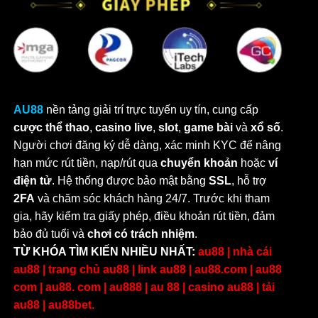
AU88
nền tảng giải trí trực tuyến uy tín, cung cấp
cược thể thao
,
casino live
,
slot
,
game bài
và
xổ số
.
Người chơi đăng ký dễ dàng, xác minh KYC để nâng
hạn mức rút tiền, nạp/rút qua
chuyển khoản
hoặc
ví
điện tử
. Hệ thống được bảo mật bằng
SSL
, hỗ trợ
2FA
và chăm sóc khách hàng 24/7. Trước khi tham
gia, hãy kiểm tra giấy phép, điều khoản rút tiền, đảm
bảo đủ tuổi và
chơi có trách nhiệm
.
TỪ KHÓA TÌM KIẾN NHIỀU NHẤT:
au88 | nhà cái
au88 | trang chủ au88 | link au88 | au88.com | au88
com | au88. com | au888 | au 88 | casino au88 | tải
au88 | au88bet.